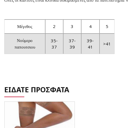
Όλες οι κάλτσες είναι κλινικά δοκιμασμένες απο τα πανεπιστήμια V
2
3
4
5
Μέγεθος
35-
37-
39-
Νούμερο
>41
37
39
41
παπουτσιου
ΕΙΔΑΤΕ ΠΡΟΣΦΑΤΑ