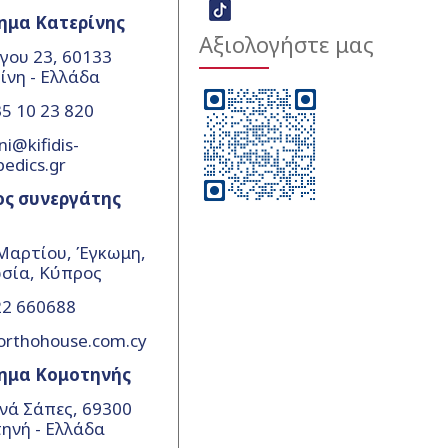
ημα Κατερίνης
Αξιολογήστε μας
γου 23, 60133
ίνη - Ελλάδα
5 10 23 820
ni@kifidis-
pedics.gr
ος συνεργάτης
Μαρτίου, Έγκωμη,
σία, Κύπρος
22 660688
orthohouse.com.cy
ημα Κομοτηνής
νά Σάπες, 69300
ηνή - Ελλάδα