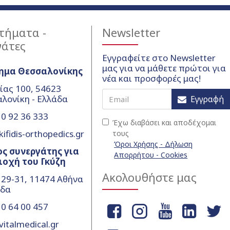
τήματα -
Newsletter
γάτες
Εγγραφείτε στο Newsletter
μας για να μάθετε πρώτοι για
ημα Θεσσαλονίκης
νέα και προσφορές μας!
ίας 100, 54623
λονίκη - Ελλάδα
Εγγραφή
0 92 36 333
Έχω διαβάσει και αποδέχομαι
ifidis-orthopedics.gr
τους
Όροι Χρήσης - Δήλωση
ς συνεργάτης για
Απορρήτου - Cookies
ιοχή του Γκύζη
Ακολουθήστε μας
 29-31, 11474 Αθήνα
άδα
0 64 00 457
vitalmedical.gr