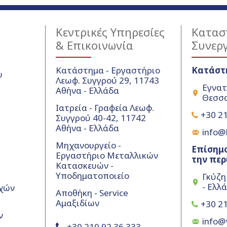
Κεντρικές Υπηρεσίες
Κατασ
& Επικοινωνία
Συνερ
Κατάστημα - Εργαστήριο
Κατάστ
υ
Λεωφ. Συγγρού 29, 11743
Εγνατ
Αθήνα - Ελλάδα
Θεσσα
Ιατρεία - Γραφεία Λεωφ.
+30 21
Συγγρού 40-42, 11742
Αθήνα - Ελλάδα
info@k
Μηχανουργείο -
Επίσημο
Εργαστήριο Μεταλλικών
την περ
Κατασκευών -
Υποδηματοποιείο
Γκύζη
- Ελλ
χών
Αποθήκη - Service
Αμαξιδίων
+30 21
ν
info@
+30 210 92 36 333