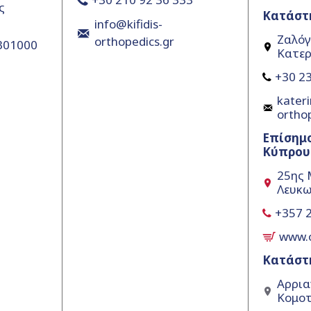
ς
Κατάστ
info@kifidis-
Ζαλόγ
orthopedics.gr
5301000
Κατερ
+30 23
kateri
ortho
Επίσημ
Κύπρου
25ης 
Λευκω
+357 
www.
Κατάστ
Αρρια
Κομοτ