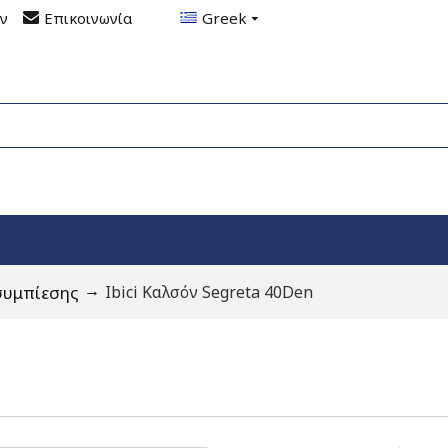
ον
Επικοινωνία
Greek
συμπίεσης
Ibici Καλσόν Segreta 40Den