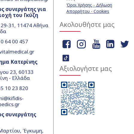
Όροι Χρήσης - Δήλωση
ς συνεργάτης για
Απορρήτου - Cookies
ιοχή του Γκύζη
Ακολουθήστε μας
 29-31, 11474 Αθήνα
άδα
0 64 00 457
vitalmedical.gr
ημα Κατερίνης
Αξιολογήστε μας
γου 23, 60133
ίνη - Ελλάδα
5 10 23 820
ni@kifidis-
pedics.gr
ος συνεργάτης
Μαρτίου, Έγκωμη,