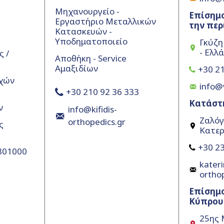
Μηχανουργείο -
Επίσημο
Εργαστήριο Μεταλλικών
την περ
Κατασκευών -
Υποδηματοποιείο
Γκύζη
- Ελλ
 /
Αποθήκη - Service
Αμαξιδίων
+30 21
χών
info@
+30 210 92 36 333
Κατάστ
ν
info@kifidis-
Ζαλόγ
orthopedics.gr
ς
Κατερ
+30 23
5301000
kateri
ortho
Επίσημ
Κύπρου
25ης 