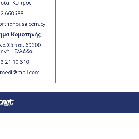
σία, Κύπρος
22 660688
orthohouse.com.cy
ημα Κομοτηνής
νά Σάπες, 69300
ηνή - Ελλάδα
3 21 10 310
amedi@mail.com