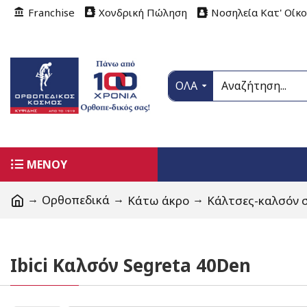
Franchise
Χονδρική Πώληση
Νοσηλεία Κατ' Οίκ
ΟΛΑ
ΜΕΝΟΥ
Ορθοπεδικά
Κάτω άκρο
Κάλτσες-καλσόν 
Ibici Καλσόν Segreta 40Den