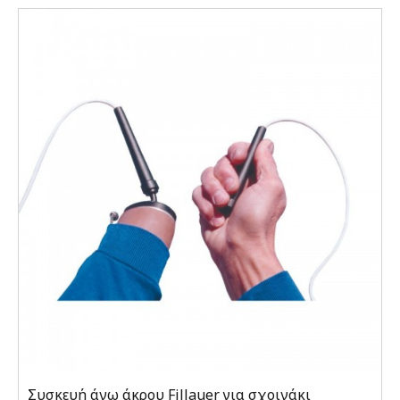
Συσκευή άνω άκρου Fillauer για σχοινάκι