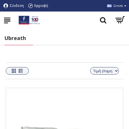
Σύνδεση
Εγγραφή
Greek
Ubreath