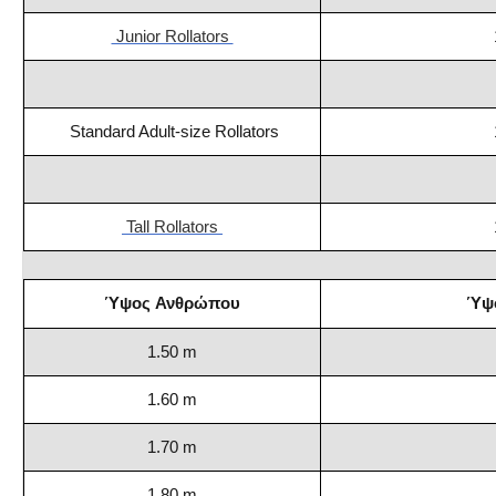
Junior Rollators
Standard Adult-size
Rollators
Tall Rollators
Ύψος Ανθρώπου
Ύψο
1.50 m
1.60 m
1.70 m
1.80 m