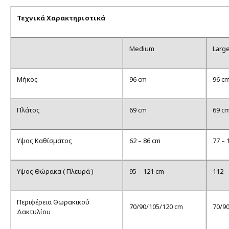
Τεχνικά Χαρακτηριστικά
Medium
Larg
Μήκος
96 cm
96 c
Πλάτος
69 cm
69 c
Υψος Καθίσματος
62 – 86 cm
77 – 
Υψος Θώρακα ( Πλευρά )
95 – 121 cm
112 –
Περιφέρεια Θωρακικού
70/90/105/120 cm
70/9
Δακτυλίου