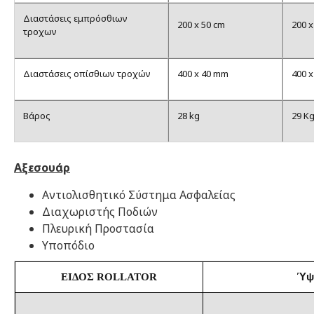
Διαστάσεις εμπρόσθιων
200 x 50 cm
200 x
τροχων
Διαστάσεις οπίσθιων τροχών
400 x 40 mm
400 
Βάρος
28 kg
29 K
Αξεσουάρ
Αντιολισθητικό Σύστημα Ασφαλείας
Διαχωριστής Ποδιών
Πλευρική Προστασία
Υποπόδιο
Ύψ
ΕΙΔΟΣ ROLLATOR