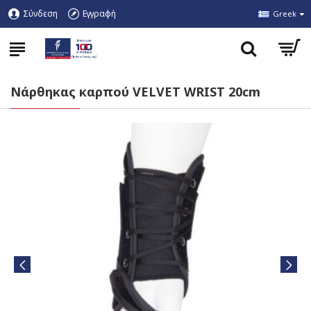
Σύνδεση
Εγγραφή
Greek
Nάρθηκας καρπού VELVET WRIST 20cm