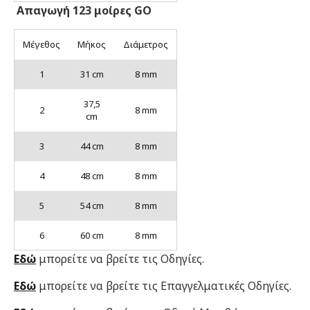
Aπαγωγή 123 μοίρες GO
Μέγεθος
Μήκος
Διάμετρος
1
31 cm
8 mm
37,5
2
8 mm
cm
3
44 cm
8 mm
4
48 cm
8 mm
5
54 cm
8 mm
6
60 cm
8 mm
Εδώ
μπορείτε να βρείτε τις Οδηγίες.
Εδώ
μπορείτε να βρείτε τις Επαγγελματικές Οδηγίες.