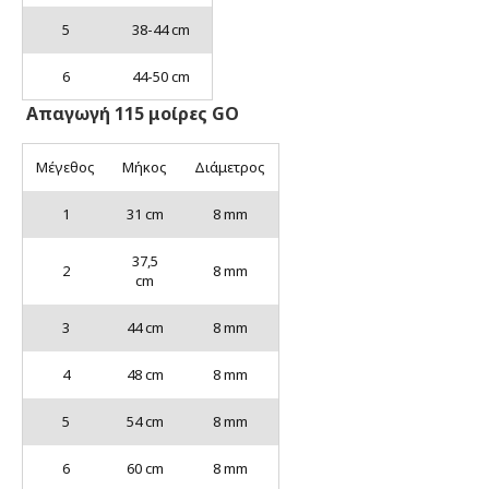
5
38-44 cm
6
44-50 cm
Aπαγωγή 115 μοίρες GO
Μέγεθος
Μήκος
Διάμετρος
1
31 cm
8 mm
37,5
2
8 mm
cm
3
44 cm
8 mm
4
48 cm
8 mm
5
54 cm
8 mm
6
60 cm
8 mm