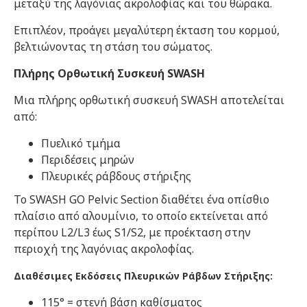
μεταξύ της λαγόνιας ακρολοφίας και του θώρακα.
Επιπλέον, προάγει μεγαλύτερη έκταση του κορμού,
βελτιώνοντας τη στάση του σώματος.
Πλήρης Ορθωτική Συσκευή SWASH
Μια πλήρης ορθωτική συσκευή SWASH αποτελείται
από:
Πυελικό τμήμα
Περιδέσεις μηρών
Πλευρικές ράβδους στήριξης
Το SWASH GO Pelvic Section διαθέτει ένα οπίσθιο
πλαίσιο από αλουμίνιο, το οποίο εκτείνεται από
περίπου L2/L3 έως S1/S2, με προέκταση στην
περιοχή της λαγόνιας ακρολοφίας.
Διαθέσιμες Εκδόσεις Πλευρικών Ράβδων Στήριξης:
115° = στενή βάση καθίσματος