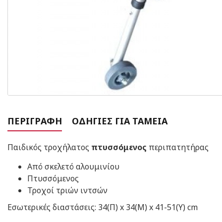
ΠΕΡΙΓΡΑΦΉ
ΟΔΗΓΊΕΣ ΓΙΑ ΤΑΜΕΊΑ
Παιδικός τροχήλατος
πτυσσόμενος
περιπατητήρας
Από σκελετό αλουμινίου
Πτυσσόμενος
Τροχοί τριών ιντσών
Εσωτερικές διαστάσεις: 34(Π) x 34(Μ) x 41-51(Υ) cm