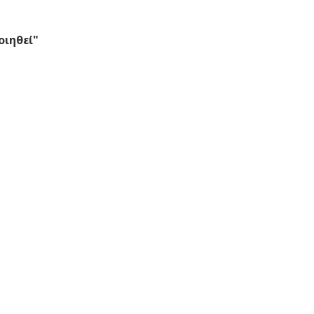
οιηθεί"