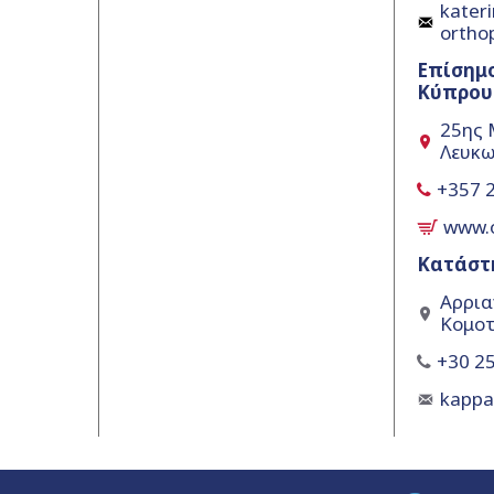
kateri
ortho
Επίσημ
Κύπρου
25ης 
Λευκω
+357 
www.
Κατάστ
Αρρια
Κομοτ
+30 25
kapp