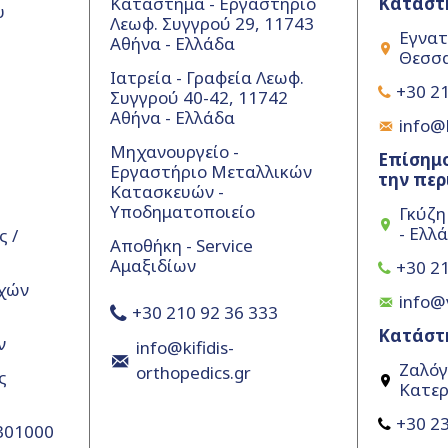
Κατάστημα - Εργαστήριο
Κατάστ
υ
Λεωφ. Συγγρού 29, 11743
Εγνατ
Αθήνα - Ελλάδα
Θεσσα
Ιατρεία - Γραφεία Λεωφ.
+30 21
Συγγρού 40-42, 11742
Αθήνα - Ελλάδα
info@k
Μηχανουργείο -
Επίσημο
Εργαστήριο Μεταλλικών
την περ
Κατασκευών -
Υποδηματοποιείο
Γκύζη
- Ελλ
 /
Αποθήκη - Service
Αμαξιδίων
+30 21
χών
info@
+30 210 92 36 333
Κατάστ
ν
info@kifidis-
Ζαλόγ
orthopedics.gr
ς
Κατερ
+30 23
5301000