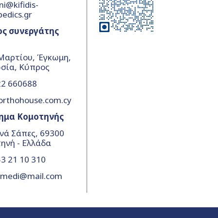
ni@kifidis-
pedics.gr
ος συνεργάτης
Μαρτίου, Έγκωμη,
σία, Κύπρος
22 660688
orthohouse.com.cy
ημα Κομοτηνής
νά Σάπες, 69300
ηνή - Ελλάδα
3 21 10 310
amedi@mail.com