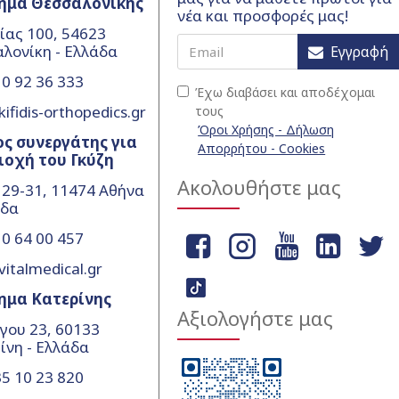
ημα Θεσσαλονίκης
νέα και προσφορές μας!
ίας 100, 54623
λονίκη - Ελλάδα
Εγγραφή
0 92 36 333
Έχω διαβάσει και αποδέχομαι
ifidis-orthopedics.gr
τους
Όροι Χρήσης - Δήλωση
ς συνεργάτης για
Απορρήτου - Cookies
ιοχή του Γκύζη
Ακολουθήστε μας
 29-31, 11474 Αθήνα
άδα
0 64 00 457
vitalmedical.gr
ημα Κατερίνης
Αξιολογήστε μας
γου 23, 60133
ίνη - Ελλάδα
5 10 23 820