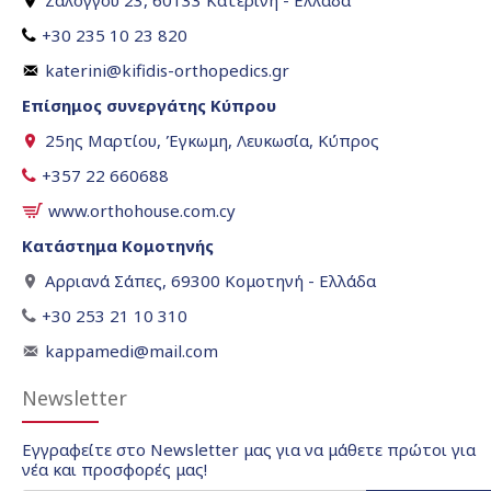
Ζαλόγγου 23, 60133 Κατερίνη - Ελλάδα
+30 235 10 23 820
katerini@kifidis-orthopedics.gr
Επίσημος συνεργάτης Κύπρου
25ης Μαρτίου, Έγκωμη, Λευκωσία, Κύπρος
+357 22 660688
www.orthohouse.com.cy
Κατάστημα Κομοτηνής
Αρριανά Σάπες, 69300 Κομοτηνή - Ελλάδα
+30 253 21 10 310
kappamedi@mail.com
Newsletter
Εγγραφείτε στο Newsletter μας για να μάθετε πρώτοι για
νέα και προσφορές μας!