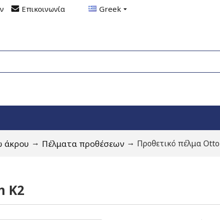
ον
Επικοινωνία
Greek
ω άκρου
Πέλματα προθέσεων
Προθετικό πέλμα Otto
n K2