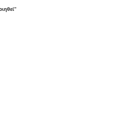
οιηθεί"