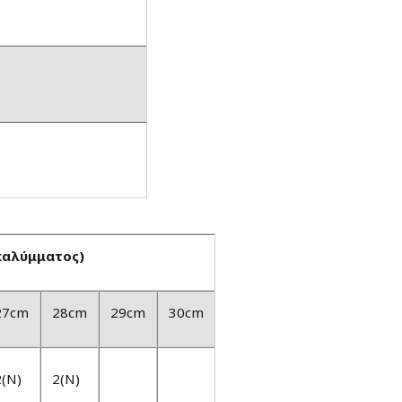
καλύμματος)
27cm
28cm
29cm
30cm
2(N)
2(N)