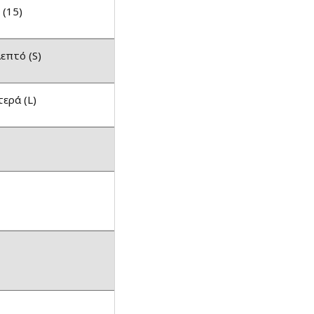
 (15)
Λεπτό (S)
τερά (L)