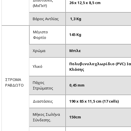
Διαστάσεις
26 x 12,5 x 8,5 cm
(ΜxΠxΥ)
Bάρος Αντλίας
1,3 Kg
Μέγιστο
145 Kg
Φορτίο
Χρώμα
Μπλε
Πολυβινυλοχλωρίδιο (PVC) Ι
Υλικό
Κλάσης
ΣΤΡΩΜΑ
Πάχος
ΡΑΒΔΩΤΟ
0,45 mm
Στρώματος
Διαστάσεις
190 x 85 x 11,5 cm (17 cells)
Μήκος Σωλήνα
150cm
Σύνδεσης.