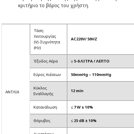
κριτήριο το βάρος του χρήστη.
Τάση
Λειτουργίας
AC220V/ 50HZ
(V)-Συχνότητα
(Hz)
Έξοδος Αέρα
≥ 5-6 ΛΙΤΡΑ / ΛΕΠΤΟ
Εύρος πιέσεων
50mmHg – 110mmHg
Κύκλος
12 min
ΑΝΤΛΙΑ
Εναλλαγής
Κατανάλωση
≤ 7 W ± 10%
Θόρυβος
≤ 25 dB ± 10%