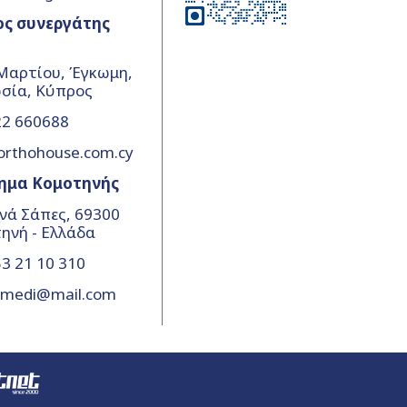
ος συνεργάτης
Μαρτίου, Έγκωμη,
σία, Κύπρος
22 660688
orthohouse.com.cy
ημα Κομοτηνής
νά Σάπες, 69300
ηνή - Ελλάδα
3 21 10 310
amedi@mail.com