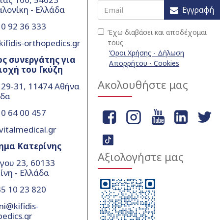
λονίκη - Ελλάδα
Εγγραφή
0 92 36 333
Έχω διαβάσει και αποδέχομαι
ifidis-orthopedics.gr
τους
Όροι Χρήσης - Δήλωση
ς συνεργάτης για
Απορρήτου - Cookies
ιοχή του Γκύζη
Ακολουθήστε μας
 29-31, 11474 Αθήνα
άδα
0 64 00 457
vitalmedical.gr
ημα Κατερίνης
Αξιολογήστε μας
γου 23, 60133
ίνη - Ελλάδα
5 10 23 820
ni@kifidis-
pedics.gr