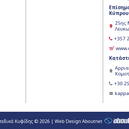
Επίσημ
Κύπρου
25ης 
Λευκω
+357 
www.
Κατάστ
Αρρια
Κομοτ
+30 25
kapp
εδικά Κυφίδης © 2026 | Web Design Aboutnet