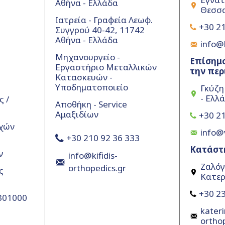
Αθήνα - Ελλάδα
Θεσσα
Ιατρεία - Γραφεία Λεωφ.
+30 21
Συγγρού 40-42, 11742
Αθήνα - Ελλάδα
info@k
Μηχανουργείο -
Επίσημο
Εργαστήριο Μεταλλικών
την περ
Κατασκευών -
Υποδηματοποιείο
Γκύζη
- Ελλ
 /
Αποθήκη - Service
Αμαξιδίων
+30 21
χών
info@
+30 210 92 36 333
Κατάστ
ν
info@kifidis-
Ζαλόγ
orthopedics.gr
ς
Κατερ
+30 23
5301000
kateri
ortho