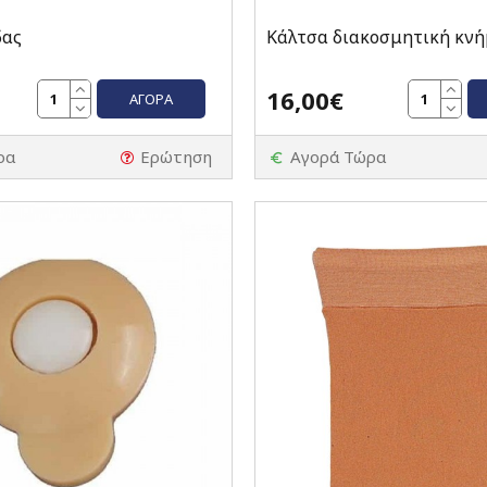
δας
Κάλτσα διακοσμητική κν
16,00€
ΑΓΟΡΆ
ρα
Ερώτηση
Αγορά Τώρα