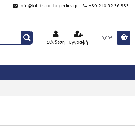
info@kifidis-orthopedics.gr
+30 210 92 36 333
0,00€
Σύνδεση
Εγγραφή