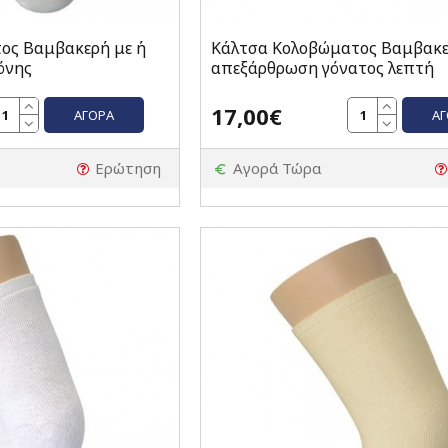
ος Βαμβακερή με ή
Κάλτσα Κολοβώματος Βαμβακε
όνης
απεξάρθρωση γόνατος λεπτή
17,00€
ΑΓΟΡΆ
Α
Ερώτηση
Αγορά Τώρα