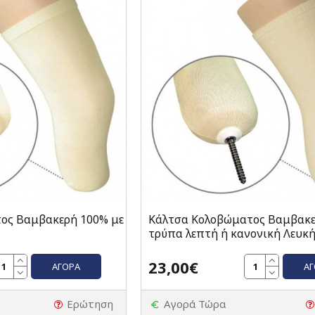
ος Βαμβακερή 100% με
Κάλτσα Κολοβώματος Βαμβακε
τρύπα λεπτή ή κανονική Λευκ
23,00€
ΑΓΟΡΆ
Α
Ερώτηση
Αγορά Τώρα