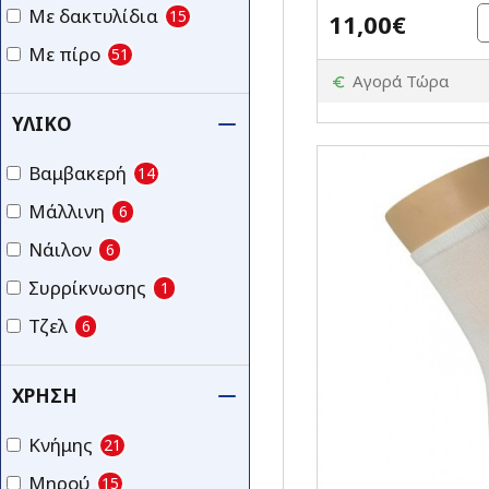
Με δακτυλίδια
15
11,00€
Με πίρο
51
Αγορά Τώρα
ΥΛΙΚΌ
Βαμβακερή
14
Μάλλινη
6
Νάιλον
6
Συρρίκνωσης
1
Τζελ
6
ΧΡΉΣΗ
Κνήμης
21
Μηρού
15