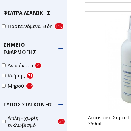
ΦΊΛΤΡΑ ΛΙΑΝΙΚΉΣ
Προτεινόμενα Είδη
110
ΣΗΜΕΊΟ
ΕΦΑΡΜΟΓΉΣ
Ανω άκρου
4
Κνήμης
71
Μηρού
37
ΤΎΠΟΣ ΣΙΛΙΚΌΝΗΣ
Λιπαντικό Σπρέυ Ic
Απλή - χωρίς
34
250ml
εγκλωβισμό