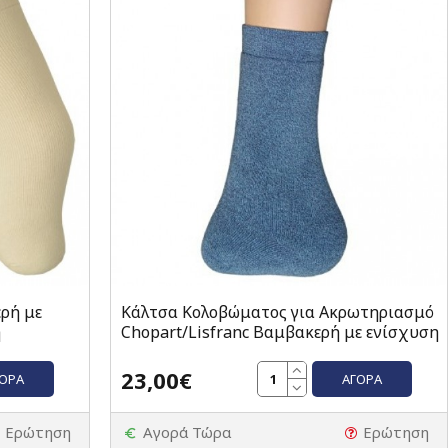
ρή με
Κάλτσα Κολοβώματος για Ακρωτηριασμό
ή
Chopart/Lisfranc Βαμβακερή με ενίσχυση
23,00€
ΓΟΡΆ
ΑΓΟΡΆ
Ερώτηση
Αγορά Τώρα
Ερώτηση