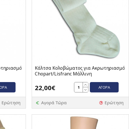
ωτηριασμό
Κάλτσα Κολοβώματος για Ακρωτηριασμό
Chopart/Lisfranc Μάλλινη
22,00€
ΓΟΡΆ
ΑΓΟΡΆ
Ερώτηση
Αγορά Τώρα
Ερώτηση