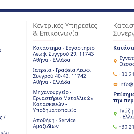
Κεντρικές Υπηρεσίες
Κατασ
& Επικοινωνία
Συνερ
Κατάστημα - Εργαστήριο
Κατάστ
υ
Λεωφ. Συγγρού 29, 11743
Εγνατ
Αθήνα - Ελλάδα
Θεσσα
Ιατρεία - Γραφεία Λεωφ.
+30 21
Συγγρού 40-42, 11742
Αθήνα - Ελλάδα
info@k
Μηχανουργείο -
Επίσημο
Εργαστήριο Μεταλλικών
την περ
Κατασκευών -
Υποδηματοποιείο
Γκύζη
- Ελλ
 /
Αποθήκη - Service
Αμαξιδίων
+30 21
χών