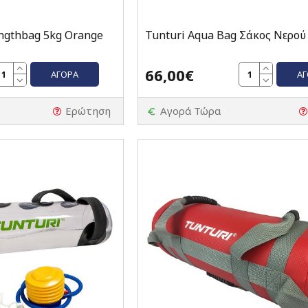
engthbag 5kg Orange
Tunturi Aqua Bag Σάκος Νερού
66,00€
ΑΓΟΡΆ
Α
Ερώτηση
Αγορά Τώρα