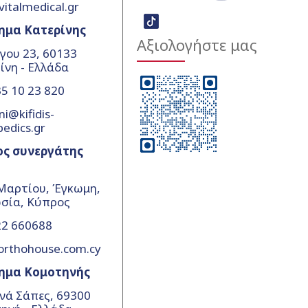
vitalmedical.gr
ημα Κατερίνης
Αξιολογήστε μας
γου 23, 60133
ίνη - Ελλάδα
5 10 23 820
ni@kifidis-
pedics.gr
ος συνεργάτης
Μαρτίου, Έγκωμη,
σία, Κύπρος
22 660688
orthohouse.com.cy
ημα Κομοτηνής
νά Σάπες, 69300