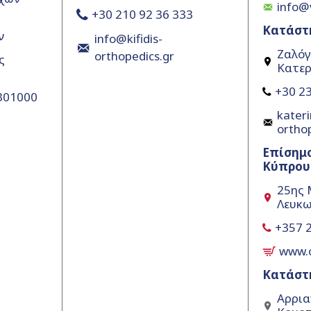
info@
+30 210 92 36 333
Κατάστ
ν
info@kifidis-
Ζαλόγ
orthopedics.gr
ς
Κατερ
+30 23
5301000
kateri
ortho
Επίσημ
Κύπρου
25ης 
Λευκω
+357 
www.
Κατάστ
Αρρια