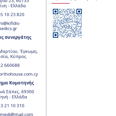
γου 23, 60133
ίνη - Ελλάδα
5 10 23 820
ni@kifidis-
pedics.gr
ος συνεργάτης
Μαρτίου, Έγκωμη,
σία, Κύπρος
22 660688
orthohouse.com.cy
ημα Κομοτηνής
νά Σάπες, 69300
ηνή - Ελλάδα
3 21 10 310
amedi@mail.com