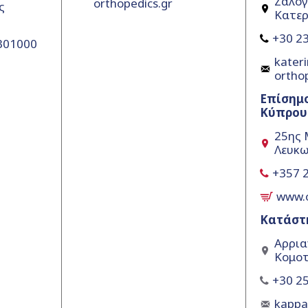
Ζαλόγ
orthopedics.gr
ς
Κατερ
+30 23
5301000
kateri
ortho
Επίσημ
Κύπρου
25ης 
Λευκω
+357 
www.
Κατάστ
Αρρια
Κομοτ
+30 25
kapp