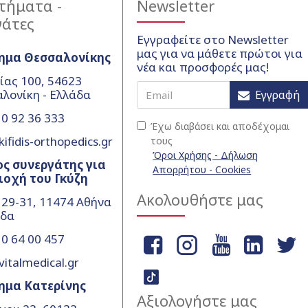
τήματα -
Newsletter
γάτες
Εγγραφείτε στο Newsletter
μας για να μάθετε πρώτοι για
ημα Θεσσαλονίκης
νέα και προσφορές μας!
ίας 100, 54623
λονίκη - Ελλάδα
Εγγραφή
0 92 36 333
Έχω διαβάσει και αποδέχομαι
ifidis-orthopedics.gr
τους
Όροι Χρήσης - Δήλωση
ς συνεργάτης για
Απορρήτου - Cookies
ιοχή του Γκύζη
Ακολουθήστε μας
 29-31, 11474 Αθήνα
άδα
0 64 00 457
vitalmedical.gr
ημα Κατερίνης
Αξιολογήστε μας