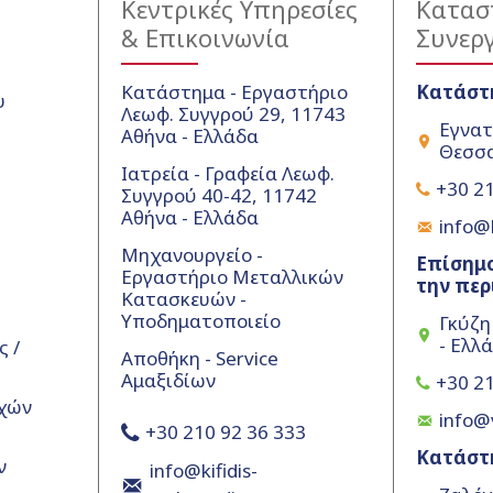
Κεντρικές Υπηρεσίες
Κατασ
& Επικοινωνία
Συνερ
Κατάστημα - Εργαστήριο
Κατάστ
υ
Λεωφ. Συγγρού 29, 11743
Εγνατ
Αθήνα - Ελλάδα
Θεσσα
Ιατρεία - Γραφεία Λεωφ.
+30 21
Συγγρού 40-42, 11742
Αθήνα - Ελλάδα
info@k
Μηχανουργείο -
Επίσημο
Εργαστήριο Μεταλλικών
την περ
Κατασκευών -
Υποδηματοποιείο
Γκύζη
- Ελλ
 /
Αποθήκη - Service
Αμαξιδίων
+30 21
χών
info@
+30 210 92 36 333
Κατάστ
ν
info@kifidis-