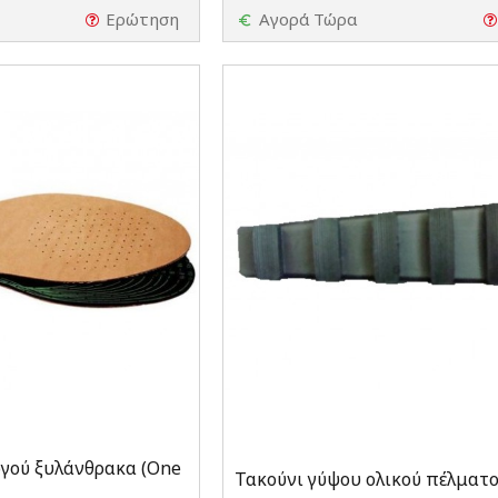
Ερώτηση
Αγορά Τώρα
ργού ξυλάνθρακα (One
Τακούνι γύψου ολικού πέλματ