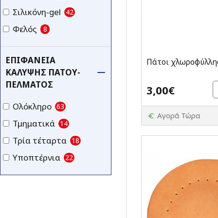
Σιλικόνη-gel
42
Φελός
8
ΕΠΙΦΆΝΕΙΑ
Πάτοι χλωροφύλλη
ΚΆΛΥΨΗΣ ΠΆΤΟΥ-
ΠΈΛΜΑΤΟΣ
3,00€
Ολόκληρο
63
Αγορά Τώρα
Τμηματικά
14
Τρία τέταρτα
18
Υποπτέρνια
22