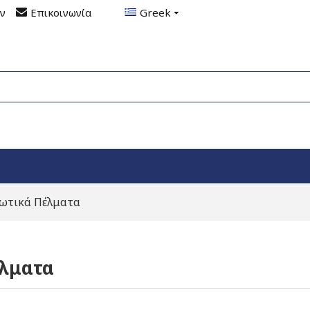
ον
Επικοινωνία
Greek
θωτικά Πέλματα
έλματα