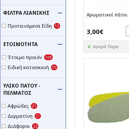
ΦΊΛΤΡΑ ΛΙΑΝΙΚΉΣ
Αρωματικοί πάτοι
Προτεινόμενα Είδη
13
3,00€
ΕΤΟΙΜΌΤΗΤΑ
Αγορά Τώρα
Έτοιμο προιόν
106
Ειδική κατασκευή
10
ΥΛΙΚΌ ΠΆΤΟΥ -
ΠΈΛΜΑΤΟΣ
Αφρώδες
21
Δερματίνη
21
Διάφοροι
22