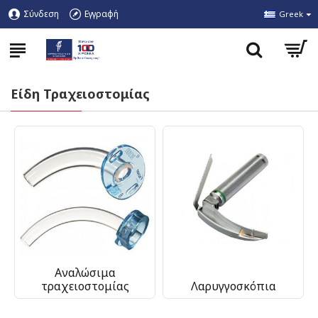
Σύνδεση
Εγγραφή
Greek
Είδη Τραχειοστομίας
Αναλώσιμα
τραχειοστομίας
Λαρυγγοσκόπια