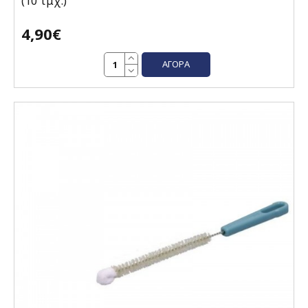
(10 τμχ.)
4,90€
ΑΓΟΡΆ