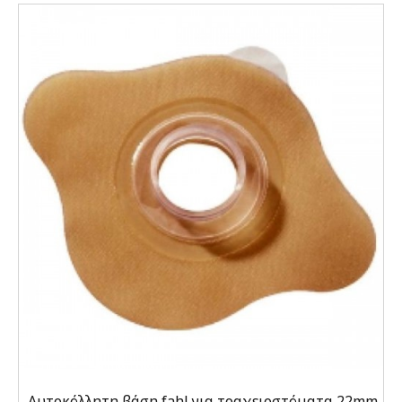
Αυτοκόλλητη βάση fahl για τραχειοστόματα 22mm