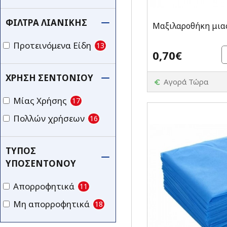
ΦΊΛΤΡΑ ΛΙΑΝΙΚΉΣ
Μαξιλαροθήκη μια
Προτεινόμενα Είδη
13
0,70€
ΧΡΉΣΗ ΣΕΝΤΟΝΙΟΎ
Αγορά Τώρα
Μίας Χρήσης
17
Πολλών χρήσεων
16
ΤΎΠΟΣ
ΥΠΟΣΈΝΤΟΝΟΥ
Απορροφητικά
11
Μη απορροφητικά
18