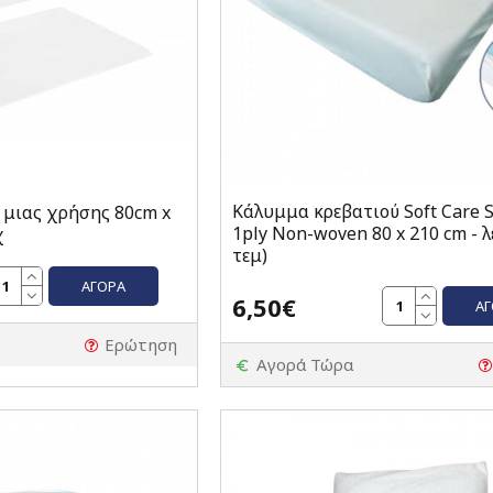
Κάλυμμα κρεβατιού Soft Care 
 μιας χρήσης 80cm x
1ply Non-woven 80 x 210 cm - λ
χ
τεμ)
ΑΓΟΡΆ
6,50€
Α
Ερώτηση
Αγορά Τώρα