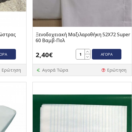
ώστρας
Ξενοδοχειακή Μαξιλαροθήκη 52Χ72 Super
60 Βαμβ-Πολ
2,40€
ΓΟΡΆ
ΑΓΟΡΆ
Ερώτηση
Αγορά Τώρα
Ερώτηση