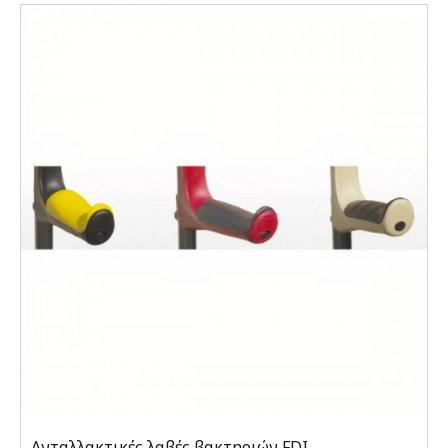
Ανταλλακτικές λαβές βακτηριών FDI