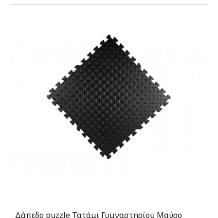
Δάπεδο puzzle Τατάμι Γυμναστηρίου Μαύρο