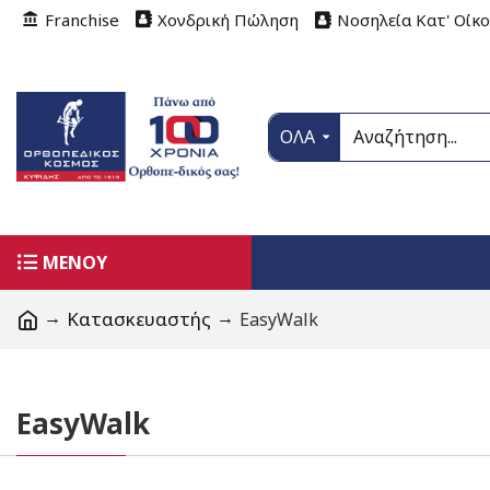
Franchise
Χονδρική Πώληση
Νοσηλεία Κατ' Οίκ
ΟΛΑ
ΜΕΝΟΥ
Κατασκευαστής
EasyWalk
EasyWalk