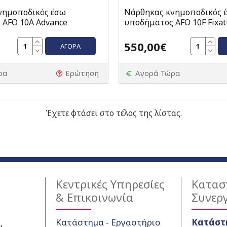
νημοποδικός έσω
Νάρθηκας κνημοποδικός 
 AFO 10Α Advance
υποδήματος AFO 10F Fixat
550,00€
ΑΓΟΡΆ
ρα
Ερώτηση
Αγορά Τώρα
Έχετε φτάσει στο τέλος της λίστας.
Κεντρικές Υπηρεσίες
Κατασ
& Επικοινωνία
Συνερ
Κατάστημα - Εργαστήριο
Κατάστ
υ