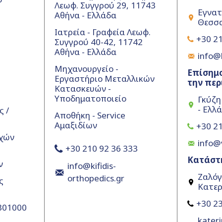
Λεωφ. Συγγρού 29, 11743
Εγνατ
Αθήνα - Ελλάδα
Θεσσα
Ιατρεία - Γραφεία Λεωφ.
+30 21
Συγγρού 40-42, 11742
Αθήνα - Ελλάδα
info@k
Μηχανουργείο -
Επίσημο
Εργαστήριο Μεταλλικών
την περ
Κατασκευών -
Υποδηματοποιείο
Γκύζη
- Ελλ
 /
Αποθήκη - Service
Αμαξιδίων
+30 21
χών
info@
+30 210 92 36 333
Κατάστ
ν
info@kifidis-
Ζαλόγ
orthopedics.gr
ς
Κατερ
+30 23
5301000
kateri