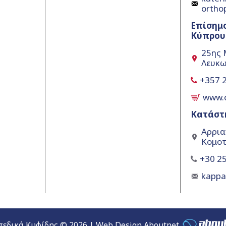
ortho
Επίσημ
Κύπρου
25ης 
Λευκω
+357 
www.
Κατάστ
Αρρια
Κομοτ
+30 25
kapp
εδικά Κυφίδης © 2026 | Web Design Aboutnet