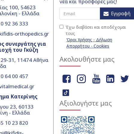
νέα και προσφορές μας!
ίας 100, 54623
λονίκη - Ελλάδα
Εγγραφή
0 92 36 333
Έχω διαβάσει και αποδέχομαι
ifidis-orthopedics.gr
τους
Όροι Χρήσης - Δήλωση
ς συνεργάτης για
Απορρήτου - Cookies
ιοχή του Γκύζη
Ακολουθήστε μας
 29-31, 11474 Αθήνα
άδα
0 64 00 457
vitalmedical.gr
ημα Κατερίνης
Αξιολογήστε μας
γου 23, 60133
ίνη - Ελλάδα
5 10 23 820
ni@kifidis-