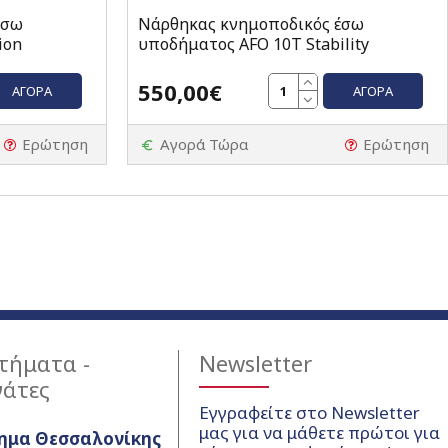
έσω
Νάρθηκας κνημοποδικός έσω
ion
υποδήματος AFO 10T Stability
550,00€
ΑΓΟΡΆ
ΑΓΟΡΆ
Ερώτηση
Αγορά Τώρα
Ερώτηση
τήματα -
Newsletter
γάτες
Εγγραφείτε στο Newsletter
μας για να μάθετε πρώτοι για
ημα Θεσσαλονίκης