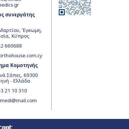
pedics.gr
ος συνεργάτης
Μαρτίου, Έγκωμη,
σία, Κύπρος
22 660688
orthohouse.com.cy
ημα Κομοτηνής
νά Σάπες, 69300
ηνή - Ελλάδα
3 21 10 310
amedi@mail.com