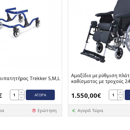
Αμαξίδιο με ρύθμιση πλάτ
ριπατητήρας Trekker S,M,L
καθίσματος με τροχούς 24'
€
1.550,00€
ΑΓΟΡΆ
ρα
Ερώτηση
Αγορά Τώρα