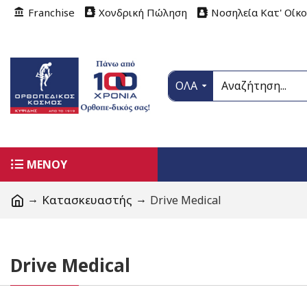
Franchise
Χονδρική Πώληση
Νοσηλεία Κατ' Οίκ
ΟΛΑ
ΜΕΝΟΥ
Κατασκευαστής
Drive Medical
Drive Medical