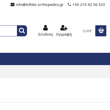
info@kifidis-orthopedics.gr
+30 210 92 36 333
0,00€
Σύνδεση
Εγγραφή