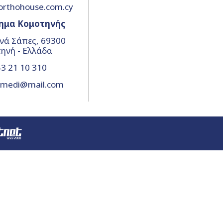
orthohouse.com.cy
ημα Κομοτηνής
νά Σάπες, 69300
ηνή - Ελλάδα
3 21 10 310
amedi@mail.com