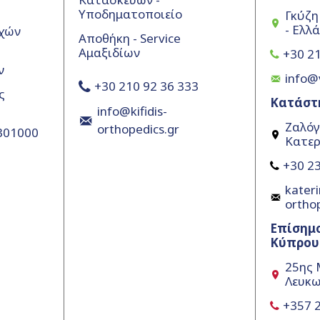
Υποδηματοποιείο
Γκύζη
- Ελλ
χών
Αποθήκη - Service
Αμαξιδίων
+30 21
ν
info@
+30 210 92 36 333
ς
Κατάστ
info@kifidis-
Ζαλόγ
orthopedics.gr
5301000
Κατερ
+30 23
kateri
ortho
Επίσημ
Κύπρου
25ης 
Λευκω
+357 