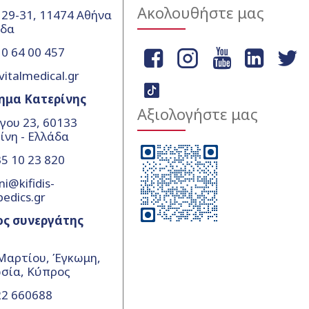
Ακολουθήστε μας
 29-31, 11474 Αθήνα
άδα
0 64 00 457
vitalmedical.gr
ημα Κατερίνης
Αξιολογήστε μας
γου 23, 60133
ίνη - Ελλάδα
5 10 23 820
ni@kifidis-
pedics.gr
ος συνεργάτης
Μαρτίου, Έγκωμη,
σία, Κύπρος
22 660688