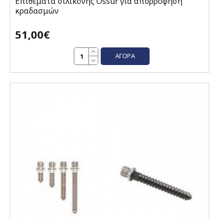
Επιθέματα σιλικόνης Ossur για απορρόφηση
κραδασμών
51,00€
ΑΓΟΡΆ