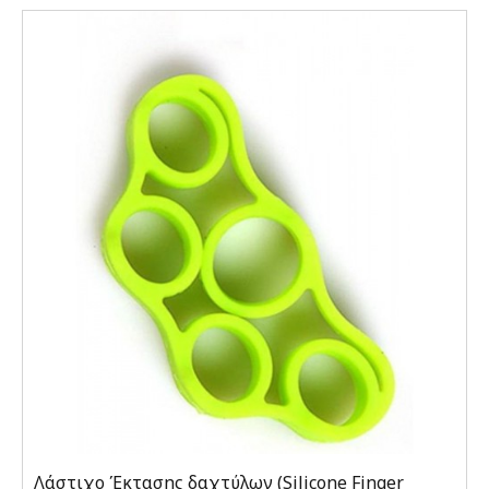
Λάστιχο Έκτασης δαχτύλων (Silicone Finger