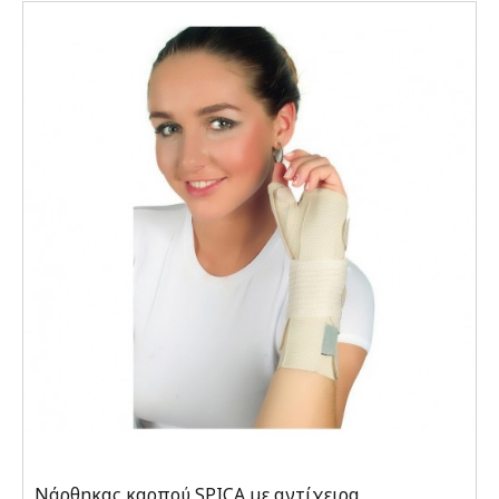
Νάρθηκας καρπού SPICA με αντίχειρα