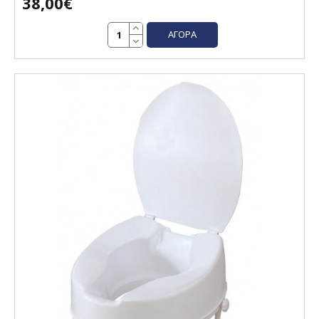
38,00€
ΑΓΟΡΆ