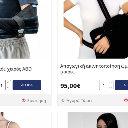
Απαγωγική ακινητοποίηση ώμο
ός χειρός ABD
μοίρες
95,00€
ΑΓΟΡΆ
Α
Ερώτηση
Αγορά Τώρα