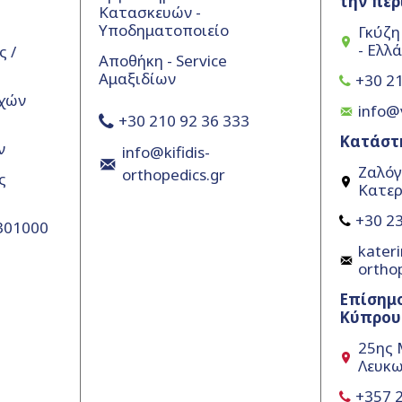
την περ
Κατασκευών -
Υποδηματοποιείο
Γκύζη
- Ελλ
 /
Αποθήκη - Service
Αμαξιδίων
+30 21
χών
info@
+30 210 92 36 333
Κατάστ
ν
info@kifidis-
Ζαλόγ
orthopedics.gr
ς
Κατερ
+30 23
5301000
kateri
ortho
Επίσημ
Κύπρου
25ης 
Λευκω
+357 