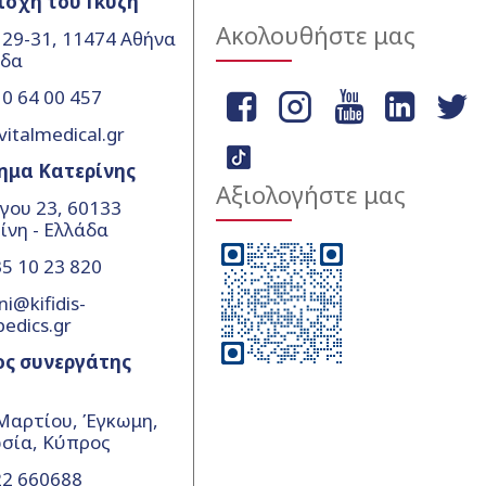
ιοχή του Γκύζη
Ακολουθήστε μας
 29-31, 11474 Αθήνα
άδα
0 64 00 457
vitalmedical.gr
ημα Κατερίνης
Αξιολογήστε μας
γου 23, 60133
ίνη - Ελλάδα
5 10 23 820
ni@kifidis-
pedics.gr
ος συνεργάτης
Μαρτίου, Έγκωμη,
σία, Κύπρος
22 660688