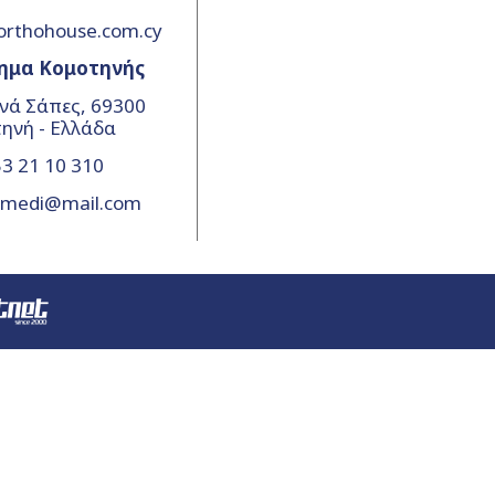
orthohouse.com.cy
ημα Κομοτηνής
νά Σάπες, 69300
ηνή - Ελλάδα
3 21 10 310
amedi@mail.com