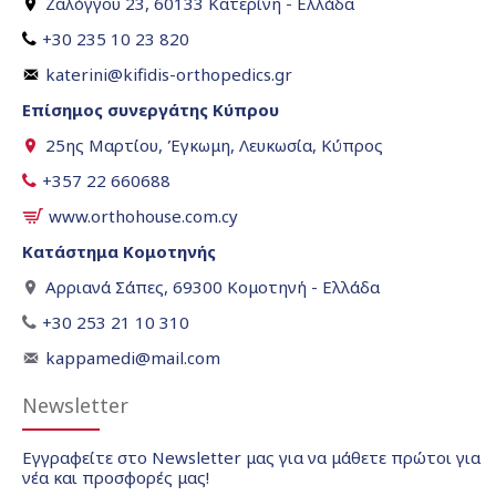
Ζαλόγγου 23, 60133 Κατερίνη - Ελλάδα
+30 235 10 23 820
katerini@kifidis-orthopedics.gr
Επίσημος συνεργάτης Κύπρου
25ης Μαρτίου, Έγκωμη, Λευκωσία, Κύπρος
+357 22 660688
www.orthohouse.com.cy
Κατάστημα Κομοτηνής
Αρριανά Σάπες, 69300 Κομοτηνή - Ελλάδα
+30 253 21 10 310
kappamedi@mail.com
Newsletter
Εγγραφείτε στο Newsletter μας για να μάθετε πρώτοι για
νέα και προσφορές μας!