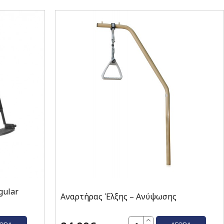
gular
Αναρτήρας Έλξης – Ανύψωσης