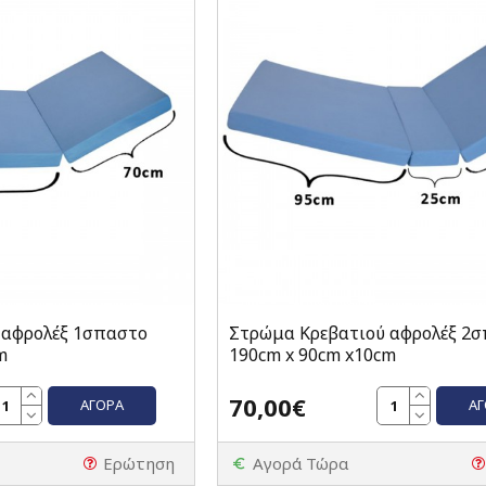
 αφρολέξ 1σπαστο
Στρώμα Κρεβατιού αφρολέξ 2
m
190cm x 90cm x10cm
70,00€
ΑΓΟΡΆ
Α
Ερώτηση
Αγορά Τώρα