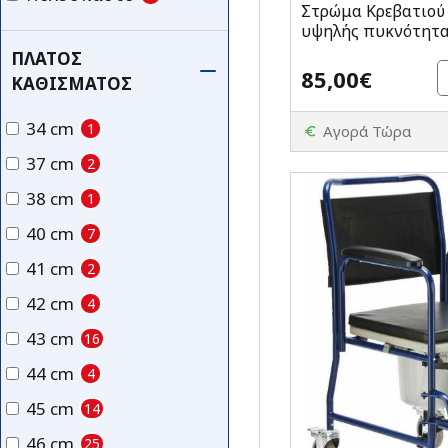
Στρώμα Κρεβατιού
υψηλής πυκνότητ
ΠΛΆΤΟΣ
85,00€
ΚΑΘΊΣΜΑΤΟΣ
34 cm
1
Αγορά Τώρα
37 cm
2
38 cm
1
40 cm
7
41 cm
2
42 cm
4
43 cm
16
44 cm
4
45 cm
14
46 cm
25