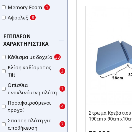
Memory Foam
1
Αφρολεξ
8
ΕΠΙΠΛΈΟΝ
ΧΑΡΑΚΤΗΡΙΣΤΙΚΆ
Κάθισμα με δοχείο
33
Κλίση καθίσματος -
2
Tilt
Οπίσθια
1
ανακλινόμενη πλάτη
Προαφαιρούμενοι
4
τροχοί
Στρώμα Κρεβατιού
190cm x 90cm x10c
Σπαστή πλάτη για
7
αποθήκευση