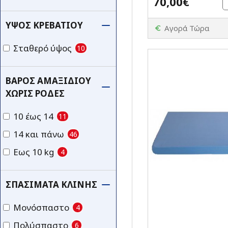
70,00€
ΎΨΟΣ ΚΡΕΒΑΤΙΟΎ
Αγορά Τώρα
Σταθερό ύψος
10
ΒΆΡΟΣ ΑΜΑΞΙΔΊΟΥ
ΧΩΡΊΣ ΡΌΔΕΣ
10 έως 14
11
14 και πάνω
46
Εως 10 kg
4
ΣΠΑΣΊΜΑΤΑ ΚΛΊΝΗΣ
Μονόσπαστο
4
Πολύσπαστο
6