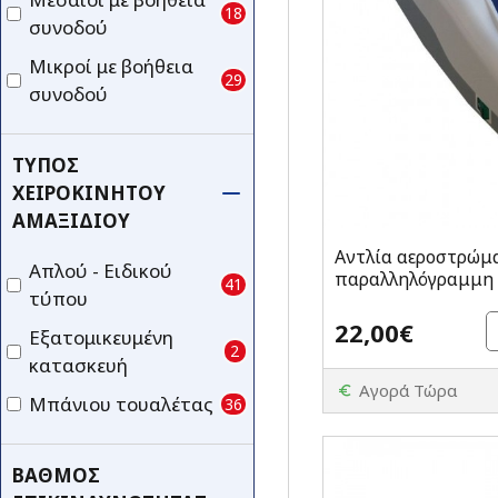
18
συνοδού
Μικροί με βοήθεια
29
συνοδού
ΤΎΠΟΣ
ΧΕΙΡΟΚΊΝΗΤΟΥ
ΑΜΑΞΙΔΊΟΥ
Αντλία αεροστρώμ
Απλού - Ειδικού
παραλληλόγραμμη 
41
τύπου
22,00€
Εξατομικευμένη
2
κατασκευή
Αγορά Τώρα
Μπάνιου τουαλέτας
36
ΒΑΘΜΌΣ