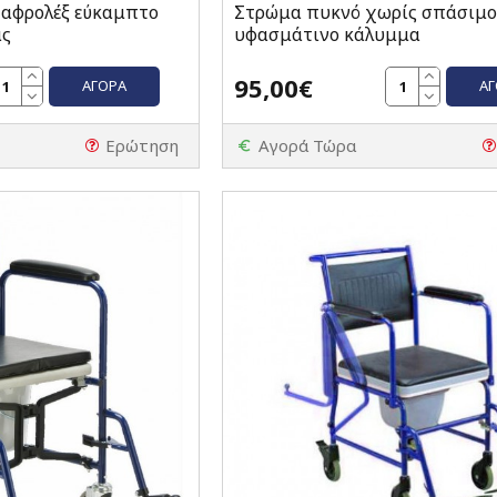
 αφρολέξ εύκαμπτο
Στρώμα πυκνό χωρίς σπάσιμο
ας
υφασμάτινο κάλυμμα
95,00€
ΑΓΟΡΆ
Α
Ερώτηση
Αγορά Τώρα