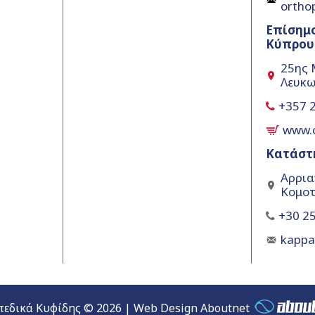
ortho
Επίσημ
Κύπρου
25ης 
Λευκω
+357 
www.
Κατάστ
Αρρια
Κομοτ
+30 25
kapp
εδικά Κυφίδης © 2026 | Web Design Aboutnet