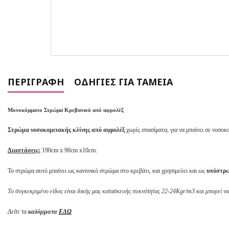
ΠΕΡΙΓΡΑΦΉ
ΟΔΗΓΊΕΣ ΓΙΑ ΤΑΜΕΊΑ
Μονοκόμματο Στρώμα Κρεβατιού από αφρολέξ
Στρώμα νοσοκομειακής κλίνης από αφρολέξ
χωρίς σπασίματα, για να μπαίνει σε νοσοκ
Διαστάσεις:
190cm x 90cm x10cm.
Το στρώμα αυτό μπαίνει ως κανονικό στρώμα στο κρεβάτι, και χρησιμεύει και ως
υπόστρ
Το συγκεκριμένο είδος είναι δικής μας κατασκευής πυκνότητας 22-24Kgr/m3 και μπορεί να
Δείτε τα
καλύμματα
ΕΔΩ