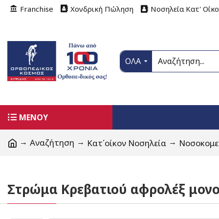
Franchise
Χονδρική Πώληση
Νοσηλεία Κατ' Οίκ
ΟΛΑ
ΜΕΝΟΥ
Αναζήτηση
Κατ΄οίκον Νοσηλεία
Νοσοκομε
Στρώμα Κρεβατιού αφρολέξ μον