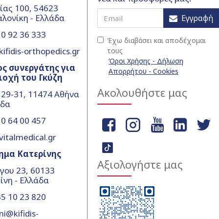
ίας 100, 54623
λονίκη - Ελλάδα
Εγγραφή
0 92 36 333
Έχω διαβάσει και αποδέχομαι
ifidis-orthopedics.gr
τους
Όροι Χρήσης - Δήλωση
ς συνεργάτης για
Απορρήτου - Cookies
ιοχή του Γκύζη
Ακολουθήστε μας
 29-31, 11474 Αθήνα
άδα
0 64 00 457
vitalmedical.gr
ημα Κατερίνης
Αξιολογήστε μας
γου 23, 60133
ίνη - Ελλάδα
5 10 23 820
ni@kifidis-