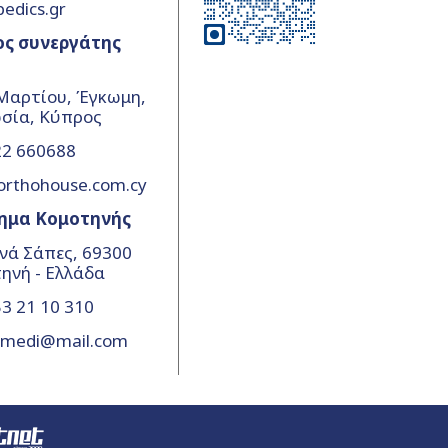
pedics.gr
ος συνεργάτης
Μαρτίου, Έγκωμη,
σία, Κύπρος
22 660688
orthohouse.com.cy
ημα Κομοτηνής
νά Σάπες, 69300
ηνή - Ελλάδα
3 21 10 310
amedi@mail.com