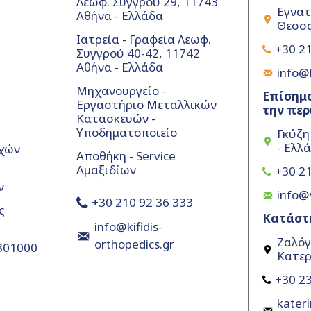
Λεωφ. Συγγρού 29, 11743
Εγνατ
Αθήνα - Ελλάδα
Θεσσα
Ιατρεία - Γραφεία Λεωφ.
+30 21
Συγγρού 40-42, 11742
Αθήνα - Ελλάδα
info@k
Μηχανουργείο -
Επίσημο
Εργαστήριο Μεταλλικών
την περ
Κατασκευών -
Υποδηματοποιείο
Γκύζη
- Ελλ
χών
Αποθήκη - Service
Αμαξιδίων
+30 21
ν
info@
+30 210 92 36 333
ς
Κατάστ
info@kifidis-
Ζαλόγ
orthopedics.gr
5301000
Κατερ
+30 23
kateri