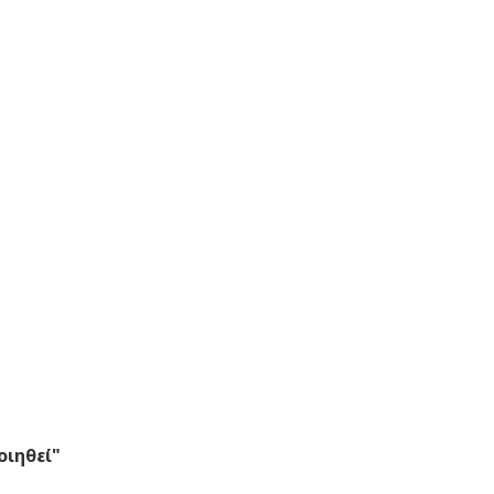
οιηθεί"