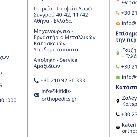
Θεσσα
Ιατρεία - Γραφεία Λεωφ.
+30 21
Συγγρού 40-42, 11742
Αθήνα - Ελλάδα
info@k
Μηχανουργείο -
Επίσημο
Εργαστήριο Μεταλλικών
την περ
Κατασκευών -
Υποδηματοποιείο
Γκύζη
- Ελλ
χών
Αποθήκη - Service
Αμαξιδίων
+30 21
ν
info@
+30 210 92 36 333
ς
Κατάστ
info@kifidis-
Ζαλόγ
orthopedics.gr
5301000
Κατερ
+30 23
kateri
ortho