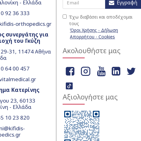
λονίκη - Ελλάδα
Εγγραφή
0 92 36 333
Έχω διαβάσει και αποδέχομαι
ifidis-orthopedics.gr
τους
Όροι Χρήσης - Δήλωση
ς συνεργάτης για
Απορρήτου - Cookies
ιοχή του Γκύζη
Ακολουθήστε μας
 29-31, 11474 Αθήνα
άδα
0 64 00 457
vitalmedical.gr
ημα Κατερίνης
Αξιολογήστε μας
γου 23, 60133
ίνη - Ελλάδα
5 10 23 820
ni@kifidis-
pedics.gr