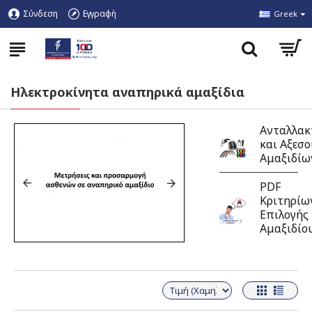
Σύνδεση
Εγγραφή
Greek
Ηλεκτροκίνητα αναπηρικά αμαξίδια
Ανταλλακ
και Αξεσ
Αμαξιδίω
PDF
Κριτηρίω
Επιλογής
Αμαξιδίο