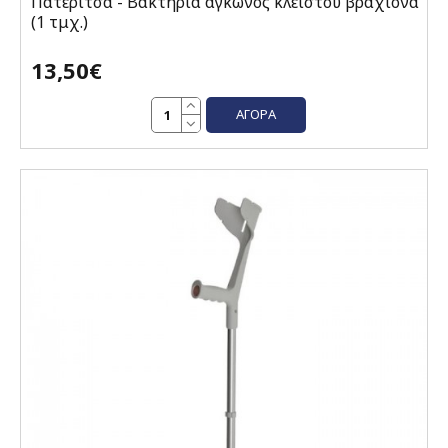
Πατερίτσα - Βακτηρία αγκώνος κλειστού βραχίονα
(1 τμχ.)
13,50€
ΑΓΟΡΆ