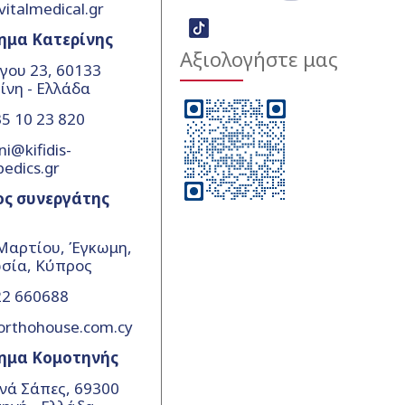
vitalmedical.gr
ημα Κατερίνης
Αξιολογήστε μας
γου 23, 60133
ίνη - Ελλάδα
5 10 23 820
ni@kifidis-
pedics.gr
ος συνεργάτης
Μαρτίου, Έγκωμη,
σία, Κύπρος
22 660688
orthohouse.com.cy
ημα Κομοτηνής
νά Σάπες, 69300