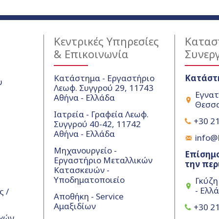
Κεντρικές Υπηρεσίες
Κατασ
& Επικοινωνία
Συνερ
Κατάστημα - Εργαστήριο
Κατάστ
υ
Λεωφ. Συγγρού 29, 11743
Εγνατ
Αθήνα - Ελλάδα
Θεσσα
Ιατρεία - Γραφεία Λεωφ.
+30 21
Συγγρού 40-42, 11742
Αθήνα - Ελλάδα
info@k
Μηχανουργείο -
Επίσημο
Εργαστήριο Μεταλλικών
την περ
Κατασκευών -
Υποδηματοποιείο
Γκύζη
- Ελλ
 /
Αποθήκη - Service
Αμαξιδίων
+30 21
χών