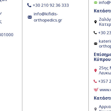
info@
+30 210 92 36 333
Κατάστ
ν
info@kifidis-
Ζαλόγ
orthopedics.gr
ς
Κατερ
+30 23
5301000
kateri
ortho
Επίσημ
Κύπρου
25ης 
Λευκω
+357 
www.
Κατάστ
Αρρια