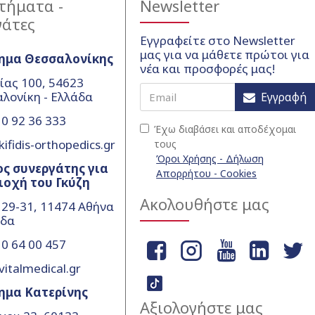
τήματα -
Newsletter
γάτες
Εγγραφείτε στο Newsletter
μας για να μάθετε πρώτοι για
ημα Θεσσαλονίκης
νέα και προσφορές μας!
ίας 100, 54623
λονίκη - Ελλάδα
Εγγραφή
0 92 36 333
Έχω διαβάσει και αποδέχομαι
ifidis-orthopedics.gr
τους
Όροι Χρήσης - Δήλωση
ς συνεργάτης για
Απορρήτου - Cookies
ιοχή του Γκύζη
Ακολουθήστε μας
 29-31, 11474 Αθήνα
άδα
0 64 00 457
vitalmedical.gr
ημα Κατερίνης
Αξιολογήστε μας