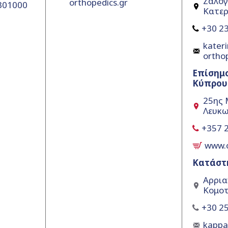
Ζαλόγ
orthopedics.gr
5301000
Κατερ
+30 23
kateri
ortho
Επίσημ
Κύπρου
25ης 
Λευκω
+357 
www.
Κατάστ
Αρρια
Κομοτ
+30 25
kapp