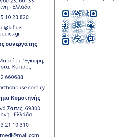
γου 23, 60133
ίνη - Ελλάδα
5 10 23 820
ni@kifidis-
pedics.gr
ος συνεργάτης
Μαρτίου, Έγκωμη,
σία, Κύπρος
22 660688
orthohouse.com.cy
ημα Κομοτηνής
νά Σάπες, 69300
ηνή - Ελλάδα
3 21 10 310
amedi@mail.com