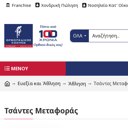
Franchise
Χονδρική Πώληση
Νοσηλεία Κατ' Οίκ
ΟΛΑ
ΜΕΝΟΥ
Ευεξία και Άθληση
Άθληση
Τσάντες Μεταφ
Τσάντες Μεταφοράς