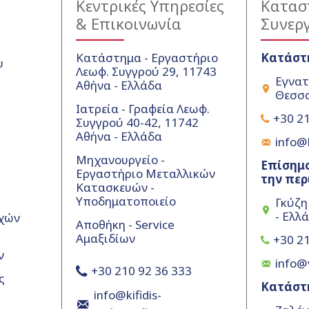
Κεντρικές Υπηρεσίες
Κατασ
& Επικοινωνία
Συνερ
Κατάστημα - Εργαστήριο
Κατάστ
υ
Λεωφ. Συγγρού 29, 11743
Εγνατ
Αθήνα - Ελλάδα
Θεσσα
Ιατρεία - Γραφεία Λεωφ.
+30 21
Συγγρού 40-42, 11742
Αθήνα - Ελλάδα
info@k
Μηχανουργείο -
Επίσημο
Εργαστήριο Μεταλλικών
την περ
Κατασκευών -
Υποδηματοποιείο
Γκύζη
- Ελλ
χών
Αποθήκη - Service
Αμαξιδίων
+30 21
ν
info@
+30 210 92 36 333
ς
Κατάστ
info@kifidis-