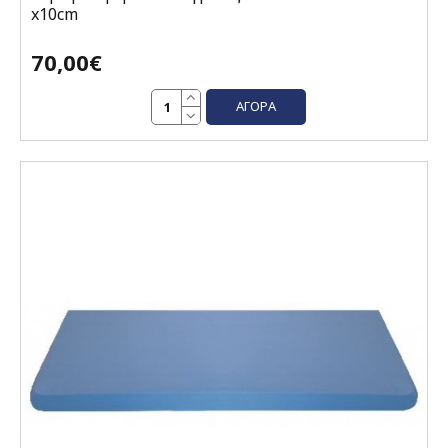
x10cm
70,00€
ΑΓΟΡΆ