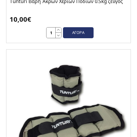
Tunturi Βάρη Άκρων Χεριών Ποδιών 0.5kg ζεύγος
10,00€
ΑΓΟΡΆ