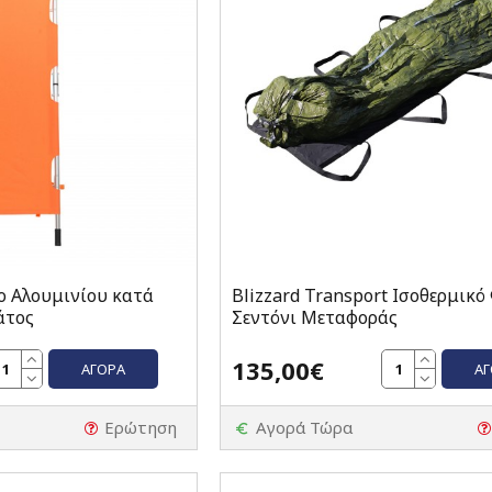
ο Αλουμινίου κατά
Blizzard Transport Ισοθερμικό 
άτος
Σεντόνι Μεταφοράς
135,00€
ΑΓΟΡΆ
Α
Ερώτηση
Αγορά Τώρα