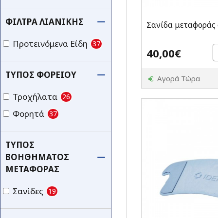
ΦΊΛΤΡΑ ΛΙΑΝΙΚΉΣ
Σανίδα μεταφοράς 
Προτεινόμενα Είδη
37
40,00€
ΤΎΠΟΣ ΦΟΡΕΊΟΥ
Αγορά Τώρα
Τροχήλατα
26
Φορητά
37
ΤΎΠΟΣ
ΒΟΗΘΉΜΑΤΟΣ
ΜΕΤΑΦΟΡΆΣ
Σανίδες
19