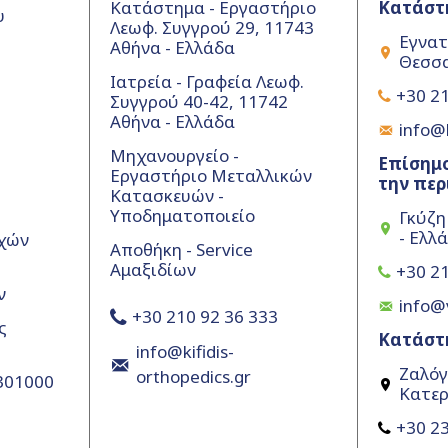
Κατάστημα - Εργαστήριο
Κατάστ
υ
Λεωφ. Συγγρού 29, 11743
Εγνατ
Αθήνα - Ελλάδα
Θεσσα
Ιατρεία - Γραφεία Λεωφ.
+30 21
Συγγρού 40-42, 11742
Αθήνα - Ελλάδα
info@k
Μηχανουργείο -
Επίσημο
Εργαστήριο Μεταλλικών
την περ
Κατασκευών -
Υποδηματοποιείο
Γκύζη
- Ελλ
χών
Αποθήκη - Service
Αμαξιδίων
+30 21
ν
info@
+30 210 92 36 333
ς
Κατάστ
info@kifidis-
Ζαλόγ
orthopedics.gr
5301000
Κατερ
+30 23