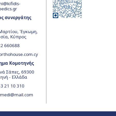
ni@kifidis-
pedics.gr
ος συνεργάτης
Μαρτίου, Έγκωμη,
σία, Κύπρος
22 660688
orthohouse.com.cy
ημα Κομοτηνής
νά Σάπες, 69300
ηνή - Ελλάδα
3 21 10 310
amedi@mail.com