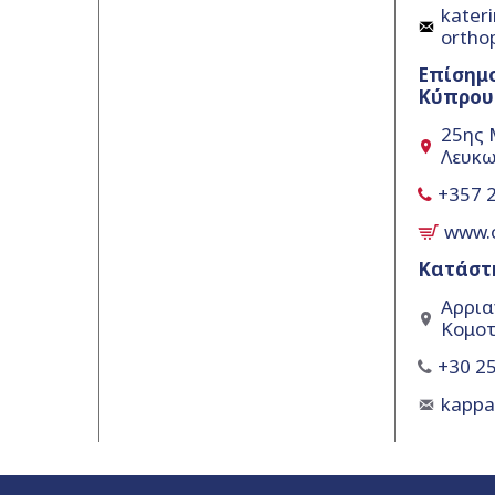
kateri
ortho
Επίσημ
Κύπρου
25ης 
Λευκω
+357 
www.
Κατάστ
Αρρια
Κομοτ
+30 25
kapp