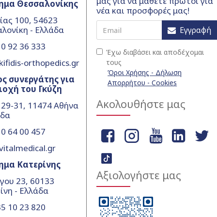
μας για να μάθετε πρώτοι για
ημα Θεσσαλονίκης
νέα και προσφορές μας!
ίας 100, 54623
λονίκη - Ελλάδα
Εγγραφή
0 92 36 333
Έχω διαβάσει και αποδέχομαι
ifidis-orthopedics.gr
τους
Όροι Χρήσης - Δήλωση
ς συνεργάτης για
Απορρήτου - Cookies
ιοχή του Γκύζη
Ακολουθήστε μας
 29-31, 11474 Αθήνα
άδα
0 64 00 457
vitalmedical.gr
ημα Κατερίνης
Αξιολογήστε μας
γου 23, 60133
ίνη - Ελλάδα
5 10 23 820