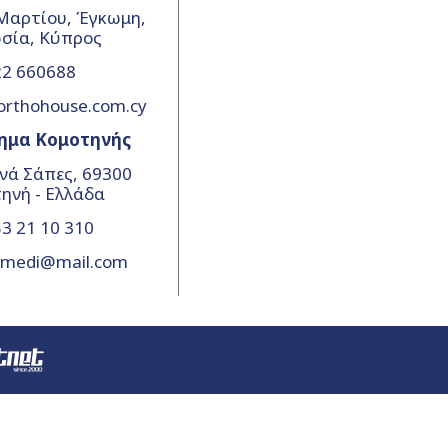
Μαρτίου, Έγκωμη,
σία, Κύπρος
22 660688
orthohouse.com.cy
ημα Κομοτηνής
νά Σάπες, 69300
ηνή - Ελλάδα
3 21 10 310
amedi@mail.com