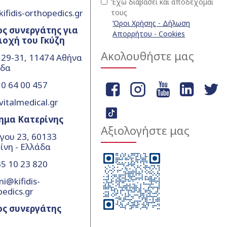
Έχω διαβάσει και αποδέχομαι
ifidis-orthopedics.gr
τους
Όροι Χρήσης - Δήλωση
ς συνεργάτης για
Απορρήτου - Cookies
ιοχή του Γκύζη
Ακολουθήστε μας
 29-31, 11474 Αθήνα
άδα
0 64 00 457
vitalmedical.gr
ημα Κατερίνης
Αξιολογήστε μας
γου 23, 60133
ίνη - Ελλάδα
5 10 23 820
ni@kifidis-
pedics.gr
ος συνεργάτης