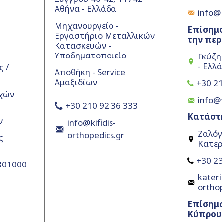
Αθήνα - Ελλάδα
info@k
Μηχανουργείο -
Επίσημο
Εργαστήριο Μεταλλικών
την περ
Κατασκευών -
Υποδηματοποιείο
Γκύζη
- Ελλ
 /
Αποθήκη - Service
Αμαξιδίων
+30 21
χών
info@
+30 210 92 36 333
Κατάστ
ν
info@kifidis-
Ζαλόγ
orthopedics.gr
ς
Κατερ
+30 23
5301000
kateri
ortho
Επίσημ
Κύπρου