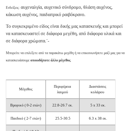
αυχεναλγία, αυχενικό σύνδρομο, θλάση αυχένος,
Ενδείξεις:
κάκωση αυχένος, παιδιατρικό ραιβόκρανο.
Το συγκεκριμένο είδος είναι δικής μας κατασκευής και μπορεί
να κατασκευαστεί σε διάφορα μεγέθη, από διάφορα υλικά και
σε διάφορα χρώματα.¨-
Μπορείτε να επιλέξετε από τα παρακάτω μεγέθη ή να επικοινωνήσετε μαζί μας για να
κατασκευάσουμε
οποιοδήποτε άλλο μέγεθος
.
Περιφέρεια
Διαστάσεις
Μέγεθος
λαιμού
κολάρου
Βρεφικό ( 0-2 ετών)
22.8-26.7 εκ.
5 x 33 εκ.
Παιδικό ( 2-7 ετών)
25.5-30.5
6.3 x 38 εκ.