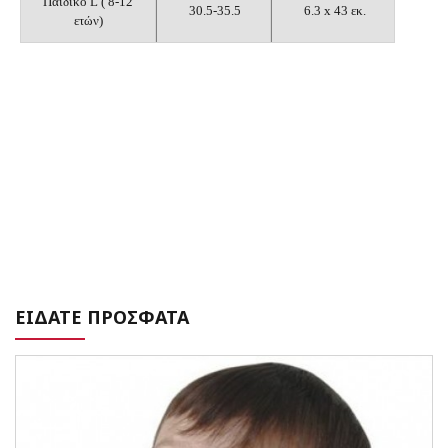
Παιδικό L ( 8-12
30.5-35.5
6.3 x 43 εκ.
ετών)
ΕΙΔΑΤΕ ΠΡΟΣΦΑΤΑ