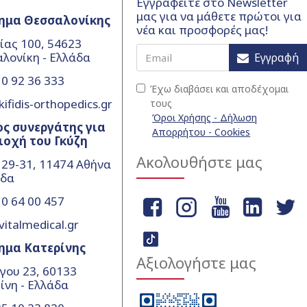
Εγγραφείτε στο Newsletter
μας για να μάθετε πρώτοι για
ημα Θεσσαλονίκης
νέα και προσφορές μας!
ίας 100, 54623
λονίκη - Ελλάδα
Εγγραφή
0 92 36 333
Έχω διαβάσει και αποδέχομαι
ifidis-orthopedics.gr
τους
Όροι Χρήσης - Δήλωση
ς συνεργάτης για
Απορρήτου - Cookies
ιοχή του Γκύζη
Ακολουθήστε μας
 29-31, 11474 Αθήνα
άδα
0 64 00 457
vitalmedical.gr
ημα Κατερίνης
Αξιολογήστε μας
γου 23, 60133
ίνη - Ελλάδα