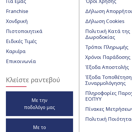
Για Εμάς
Όροι Χρήσης
Franchise
Δήλωση Απορρήτο
Χονδρική
Δήλωση Cookies
Πιστοποιητικά
Πολιτική Κατά της
Δωροδοκίας
Ειδικές Τιμές
Τρόποι Πληρωμής
Καριέρα
Χρόνοι Παράδοσης
Επικοινωνία
Έξοδα Αποστολής
Έξοδα Τοποθέτησης
Κλείστε ραντεβού
Συναρμολόγησης
Πληροφορίες Παρο
ΕΟΠΥΥ
Με την
ποδολόγο μας
Πίνακες Μετρήσεω
Πολιτική Ποιότητα
Με το