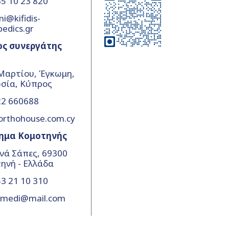
5 10 23 820
ni@kifidis-
pedics.gr
ος συνεργάτης
Μαρτίου, Έγκωμη,
σία, Κύπρος
22 660688
orthohouse.com.cy
ημα Κομοτηνής
νά Σάπες, 69300
ηνή - Ελλάδα
3 21 10 310
amedi@mail.com