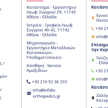
Κατάστημα - Εργαστήριο
Κατάστ
υ
Λεωφ. Συγγρού 29, 11743
Εγνατ
Αθήνα - Ελλάδα
Θεσσα
Ιατρεία - Γραφεία Λεωφ.
+30 21
Συγγρού 40-42, 11742
Αθήνα - Ελλάδα
info@k
Μηχανουργείο -
Επίσημο
Εργαστήριο Μεταλλικών
την περ
Κατασκευών -
Υποδηματοποιείο
Γκύζη
- Ελλ
 /
Αποθήκη - Service
Αμαξιδίων
+30 21
χών
info@
+30 210 92 36 333
Κατάστ
ν
info@kifidis-
Ζαλόγ
orthopedics.gr
ς
Κατερ