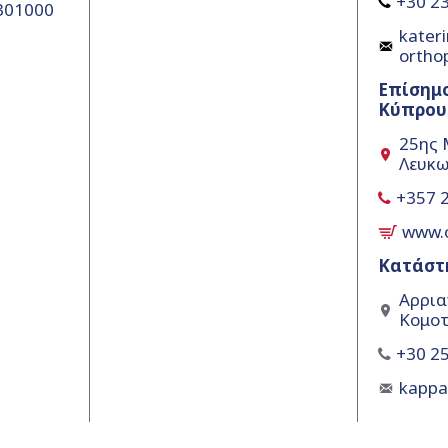
+30 23
5301000
kateri
ortho
Επίσημ
Κύπρου
25ης 
Λευκω
+357 
www.
Κατάστ
Αρρια
Κομοτ
+30 25
kapp