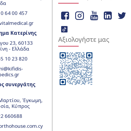
άδα
0 64 00 457
vitalmedical.gr
ημα Κατερίνης
Αξιολογήστε μας
γου 23, 60133
ίνη - Ελλάδα
5 10 23 820
ni@kifidis-
pedics.gr
ος συνεργάτης
Μαρτίου, Έγκωμη,
σία, Κύπρος
22 660688
orthohouse.com.cy