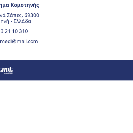
ημα Κομοτηνής
νά Σάπες, 69300
ηνή - Ελλάδα
3 21 10 310
amedi@mail.com