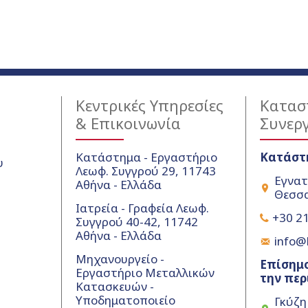
Κεντρικές Υπηρεσίες
Κατασ
& Επικοινωνία
Συνερ
Κατάστημα - Εργαστήριο
Κατάστ
υ
Λεωφ. Συγγρού 29, 11743
Εγνατ
Αθήνα - Ελλάδα
Θεσσα
Ιατρεία - Γραφεία Λεωφ.
+30 21
Συγγρού 40-42, 11742
Αθήνα - Ελλάδα
info@k
Μηχανουργείο -
Επίσημο
Εργαστήριο Μεταλλικών
την περ
Κατασκευών -
Υποδηματοποιείο
Γκύζη