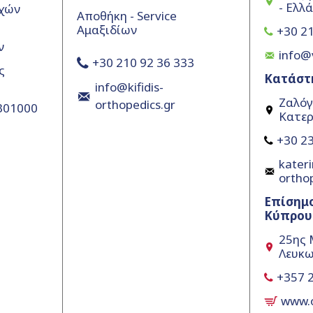
- Ελλ
χών
Αποθήκη - Service
Αμαξιδίων
+30 21
ν
info@
+30 210 92 36 333
ς
Κατάστ
info@kifidis-
Ζαλόγ
orthopedics.gr
5301000
Κατερ
+30 23
kateri
ortho
Επίσημ
Κύπρου
25ης 
Λευκω
+357 
www.