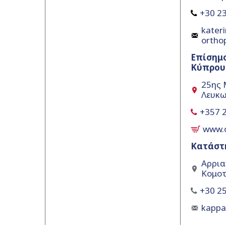
+30 23
kateri
ortho
Επίσημ
Κύπρου
25ης 
Λευκω
+357 
www.
Κατάστ
Αρρια
Κομοτ
+30 25
kapp