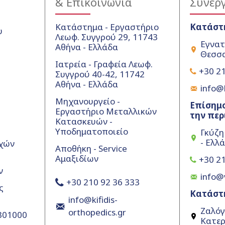
& Επικοινωνία
Συνερ
Κατάστημα - Εργαστήριο
Κατάστ
υ
Λεωφ. Συγγρού 29, 11743
Εγνατ
Αθήνα - Ελλάδα
Θεσσα
Ιατρεία - Γραφεία Λεωφ.
+30 21
Συγγρού 40-42, 11742
Αθήνα - Ελλάδα
info@k
Μηχανουργείο -
Επίσημο
Εργαστήριο Μεταλλικών
την περ
Κατασκευών -
Υποδηματοποιείο
Γκύζη
- Ελλ
χών
Αποθήκη - Service
Αμαξιδίων
+30 21
ν
info@
+30 210 92 36 333
ς
Κατάστ
info@kifidis-
Ζαλόγ
orthopedics.gr
5301000
Κατερ