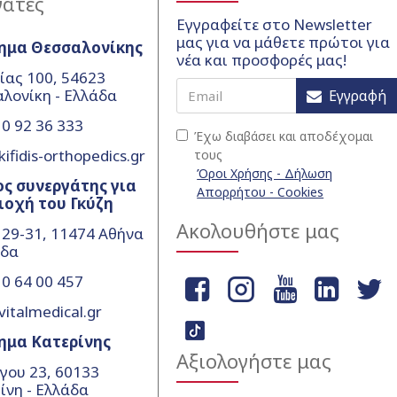
γάτες
Εγγραφείτε στο Newsletter
μας για να μάθετε πρώτοι για
ημα Θεσσαλονίκης
νέα και προσφορές μας!
ίας 100, 54623
λονίκη - Ελλάδα
Εγγραφή
0 92 36 333
Έχω διαβάσει και αποδέχομαι
ifidis-orthopedics.gr
τους
Όροι Χρήσης - Δήλωση
ς συνεργάτης για
Απορρήτου - Cookies
ιοχή του Γκύζη
Ακολουθήστε μας
 29-31, 11474 Αθήνα
άδα
0 64 00 457
vitalmedical.gr
ημα Κατερίνης
Αξιολογήστε μας
γου 23, 60133
ίνη - Ελλάδα