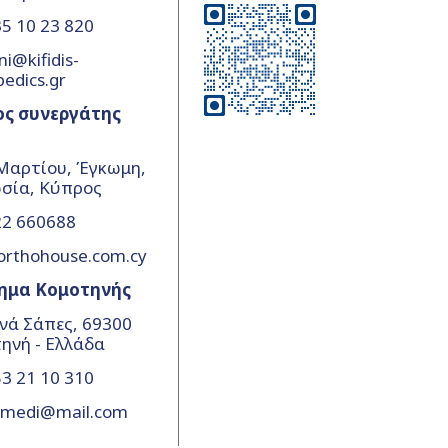
5 10 23 820
ni@kifidis-
pedics.gr
ος συνεργάτης
Μαρτίου, Έγκωμη,
σία, Κύπρος
22 660688
orthohouse.com.cy
ημα Κομοτηνής
νά Σάπες, 69300
ηνή - Ελλάδα
3 21 10 310
amedi@mail.com