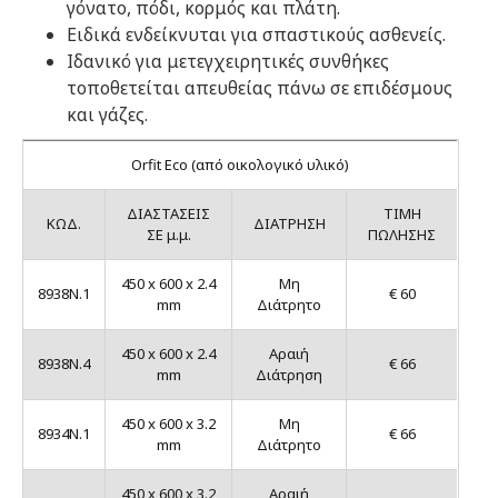
γόνατο, πόδι, κορμός και πλάτη.
Ειδικά ενδείκνυται​ για σπαστικούς ασθενείς.
Ιδανικό για μετεγχειρητικές συνθήκες
τοποθετείται απευθείας πάνω σε επιδέσμους
και γάζες.
Orfit Eco (από οικολογικό υλικό)
ΔΙΑΣΤΑΣΕΙΣ
TIMH
ΚΩΔ.
ΔΙΑΤΡΗΣΗ
ΣΕ μ.μ.
ΠΩΛΗΣΗΣ
450 x 600 x 2.4
Μη
8938N.1
€ 60
mm
Διάτρητο
450 x 600 x 2.4
Αραιή
8938N.4
€ 66
mm
Διάτρηση
450 x 600 x 3.2
Μη
8934N.1
€ 66
mm
Διάτρητο
450 x 600 x 3.2
Αραιή