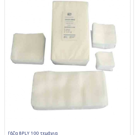
Γάζα 8PLY 100 τεμάχια