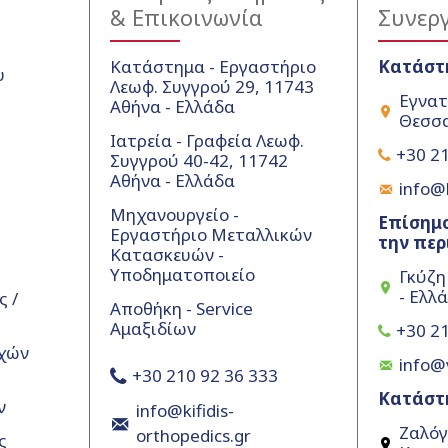
& Επικοινωνία
Συνερ
Κατάστημα - Εργαστήριο
Κατάστ
υ
Λεωφ. Συγγρού 29, 11743
Εγνατ
Αθήνα - Ελλάδα
Θεσσα
Ιατρεία - Γραφεία Λεωφ.
+30 21
Συγγρού 40-42, 11742
Αθήνα - Ελλάδα
info@k
Μηχανουργείο -
Επίσημο
Εργαστήριο Μεταλλικών
την περ
Κατασκευών -
Υποδηματοποιείο
Γκύζη
- Ελλ
 /
Αποθήκη - Service
Αμαξιδίων
+30 21
χών
info@
+30 210 92 36 333
Κατάστ
ν
info@kifidis-
Ζαλόγ
orthopedics.gr
ς