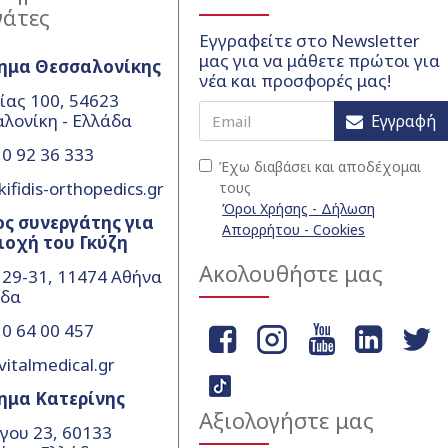
γάτες
Εγγραφείτε στο Newsletter
μας για να μάθετε πρώτοι για
ημα Θεσσαλονίκης
νέα και προσφορές μας!
ίας 100, 54623
λονίκη - Ελλάδα
Εγγραφή
0 92 36 333
Έχω διαβάσει και αποδέχομαι
ifidis-orthopedics.gr
τους
Όροι Χρήσης - Δήλωση
ς συνεργάτης για
Απορρήτου - Cookies
ιοχή του Γκύζη
Ακολουθήστε μας
 29-31, 11474 Αθήνα
άδα
0 64 00 457
vitalmedical.gr
ημα Κατερίνης
Αξιολογήστε μας
γου 23, 60133