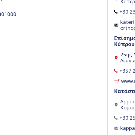
Κατερ
+30 23
5301000
kateri
ortho
Επίσημ
Κύπρου
25ης 
Λευκω
+357 
www.
Κατάστ
Αρρια
Κομοτ
+30 25
kapp