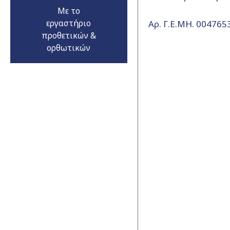
Με το
εργαστήριο
Αρ. Γ.Ε.ΜΗ. 00476
προθετικών &
ορθωτικών