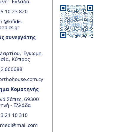
ίνη - Ελλάδα
5 10 23 820
ni@kifidis-
pedics.gr
ος συνεργάτης
Μαρτίου, Έγκωμη,
σία, Κύπρος
22 660688
orthohouse.com.cy
ημα Κομοτηνής
νά Σάπες, 69300
ηνή - Ελλάδα
3 21 10 310
amedi@mail.com