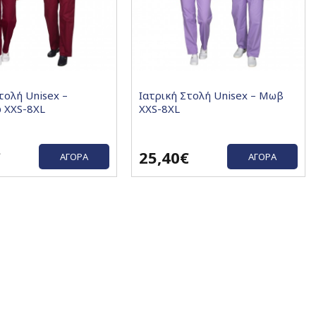
τολή Unisex –
Ιατρική Στολή Unisex – Μωβ
 XXS-8XL
XXS-8XL
€
25,40€
ΑΓΟΡΆ
ΑΓΟΡΆ