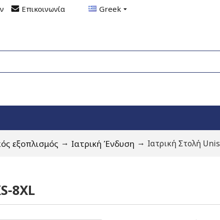
ον
Επικοινωνία
Greek
κός εξοπλισμός
Ιατρική Ένδυση
Ιατρική Στολή Uni
XS-8XL