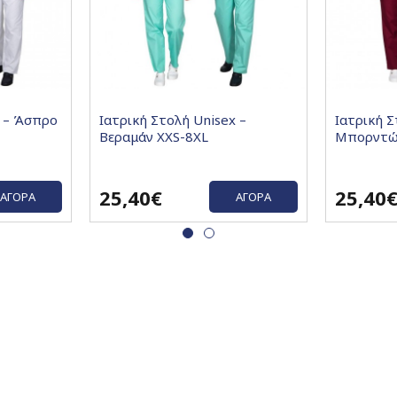
x – Άσπρο
Ιατρική Στολή Unisex –
Ιατρική Σ
Βεραμάν XXS-8XL
Μπορντώ
25,40€
25,40
ΑΓΟΡΆ
ΑΓΟΡΆ