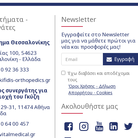
τήματα -
Newsletter
γάτες
Εγγραφείτε στο Newsletter
μας για να μάθετε πρώτοι για
ημα Θεσσαλονίκης
νέα και προσφορές μας!
ίας 100, 54623
λονίκη - Ελλάδα
Εγγραφή
0 92 36 333
Έχω διαβάσει και αποδέχομαι
ifidis-orthopedics.gr
τους
Όροι Χρήσης - Δήλωση
ς συνεργάτης για
Απορρήτου - Cookies
ιοχή του Γκύζη
Ακολουθήστε μας
 29-31, 11474 Αθήνα
άδα
0 64 00 457
vitalmedical.gr