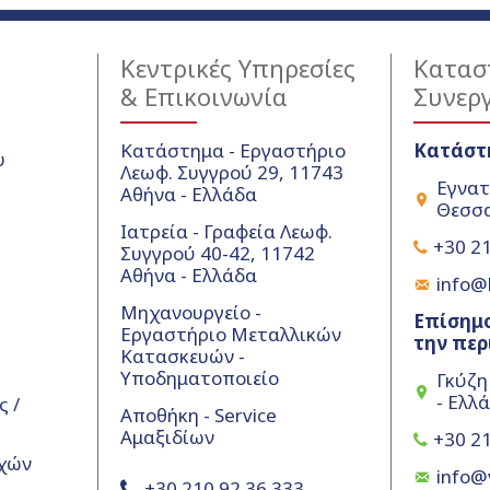
Κεντρικές Υπηρεσίες
Κατασ
& Επικοινωνία
Συνερ
Κατάστημα - Εργαστήριο
Κατάστ
υ
Λεωφ. Συγγρού 29, 11743
Εγνατ
Αθήνα - Ελλάδα
Θεσσα
Ιατρεία - Γραφεία Λεωφ.
+30 21
Συγγρού 40-42, 11742
Αθήνα - Ελλάδα
info@k
Μηχανουργείο -
Επίσημο
Εργαστήριο Μεταλλικών
την περ
Κατασκευών -
Υποδηματοποιείο
Γκύζη
- Ελλ
 /
Αποθήκη - Service
Αμαξιδίων
+30 21
χών
info@
+30 210 92 36 333